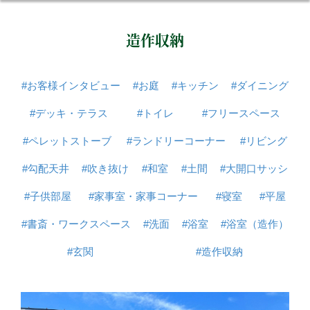
造作収納
#お客様インタビュー
#お庭
#キッチン
#ダイニング
#デッキ・テラス
#トイレ
#フリースペース
#ペレットストーブ
#ランドリーコーナー
#リビング
#勾配天井
#吹き抜け
#和室
#土間
#大開口サッシ
#子供部屋
#家事室・家事コーナー
#寝室
#平屋
#書斎・ワークスペース
#洗面
#浴室
#浴室（造作）
#玄関
#造作収納