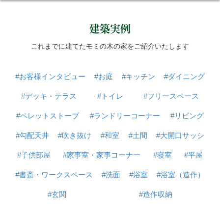
建築実例
これまでに建てたモミの木の家をご紹介いたします
#お客様インタビュー
#お庭
#キッチン
#ダイニング
#デッキ・テラス
#トイレ
#フリースペース
#ペレットストーブ
#ランドリーコーナー
#リビング
#勾配天井
#吹き抜け
#和室
#土間
#大開口サッシ
#子供部屋
#家事室・家事コーナー
#寝室
#平屋
#書斎・ワークスペース
#洗面
#浴室
#浴室（造作）
#玄関
#造作収納