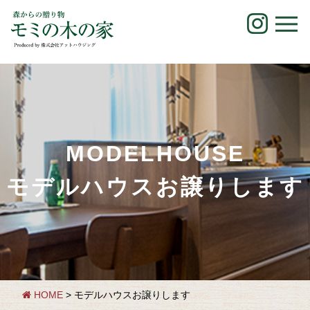
Skip
to
content
MODELHOUSE
モデルハウスお譲りします
HOME
> モデルハウスお譲りします