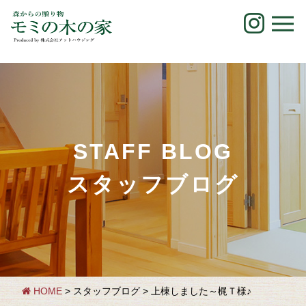
Skip
to
content
STAFF BLOG
スタッフブログ
HOME
> スタッフブログ > 上棟しました～梶Ｔ様♪